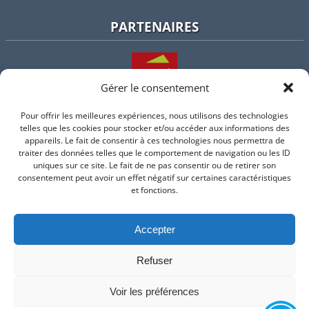
PARTENAIRES
Gérer le consentement
Pour offrir les meilleures expériences, nous utilisons des technologies
L'intercommunalité
telles que les cookies pour stocker et/ou accéder aux informations des
appareils. Le fait de consentir à ces technologies nous permettra de
traiter des données telles que le comportement de navigation ou les ID
uniques sur ce site. Le fait de ne pas consentir ou de retirer son
consentement peut avoir un effet négatif sur certaines caractéristiques
Intramuros
et fonctions.
Accepter
Suivez-nous sur Facebook
Refuser
© 2026 Mairie de Valflaunes - un service proposé par
Comm'un
Site
Voir les préférences
Mentions légales
-
Politique de cookie