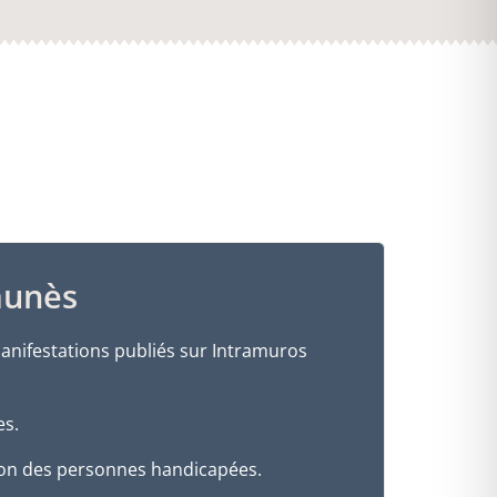
aunès
manifestations publiés sur Intramuros
es.
tion des personnes handicapées.