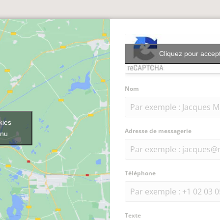
Cliquez pour accept
Nom
kies
Adresse de messagerie
enu
Téléphone
Texte