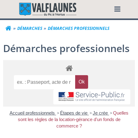
Aller
Commune de Valf
au
contenu
DÉMARCHES
DÉMARCHES PROFESSIONNELS
Démarches professionnels
Accueil professionnels
>
Étapes de vie
>
Je crée
>
Quelles
sont les règles de la location-gérance d'un fonds de
commerce ?