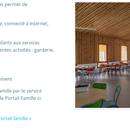
ous permet de
e, connecté à Internet,
nfants aux services
ntes activités : garderie,
sement
mille par le service
 Portail Famille ci-
ortail famille »