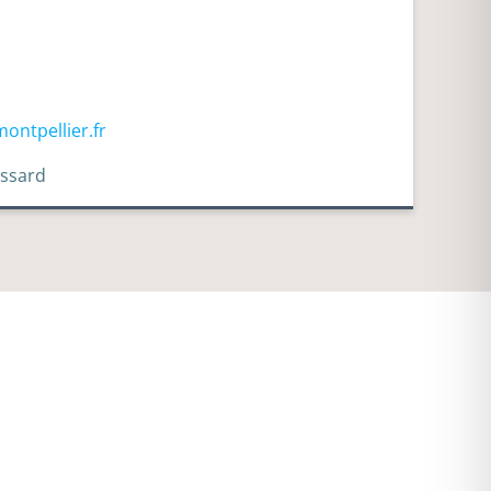
ontpellier.fr
assard