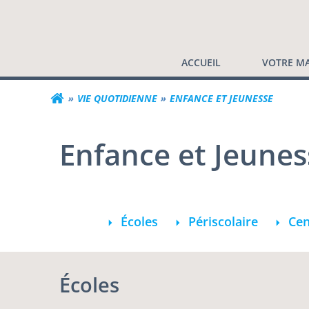
Commune de Valf
Aller
au
contenu
ACCUEIL
VOTRE MA
VIE QUOTIDIENNE
ENFANCE ET JEUNESSE
Enfance et Jeunes
Écoles
Périscolaire
Cen
Écoles