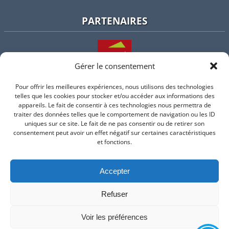
PARTENAIRES
Gérer le consentement
Pour offrir les meilleures expériences, nous utilisons des technologies
L'intercommunalité
telles que les cookies pour stocker et/ou accéder aux informations des
appareils. Le fait de consentir à ces technologies nous permettra de
traiter des données telles que le comportement de navigation ou les ID
uniques sur ce site. Le fait de ne pas consentir ou de retirer son
consentement peut avoir un effet négatif sur certaines caractéristiques
Intramuros
et fonctions.
Accepter
Suivez-nous sur Facebook
Refuser
© 2026 Mairie de Valflaunes - un service proposé par
Comm'un
Site
Voir les préférences
Mentions légales
-
Politique de cookie