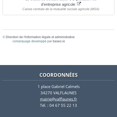
d'entreprise agricole
Caisse centrale de la mutualité sociale agricole (MSA)
©
Direction de l'information légale et administrative
comarquage developpé par
baseo.io
COORDONNÉES
1 place Gabriel Calmels
34270 VALFLAUNES
mairie@valflaunes.fr
Tél. : 04 67 55 22 13