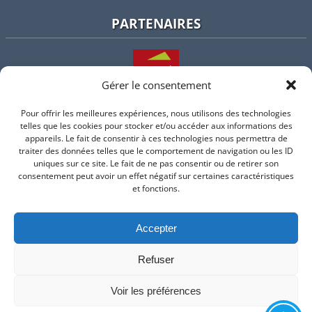
PARTENAIRES
Gérer le consentement
Pour offrir les meilleures expériences, nous utilisons des technologies
L'intercommunalité
telles que les cookies pour stocker et/ou accéder aux informations des
appareils. Le fait de consentir à ces technologies nous permettra de
traiter des données telles que le comportement de navigation ou les ID
uniques sur ce site. Le fait de ne pas consentir ou de retirer son
consentement peut avoir un effet négatif sur certaines caractéristiques
Intramuros
et fonctions.
Accepter
Suivez-nous sur Facebook
Refuser
© 2026 Mairie de Valflaunes - un service proposé par
Comm'un
Site
Voir les préférences
Mentions légales
-
Politique de cookie