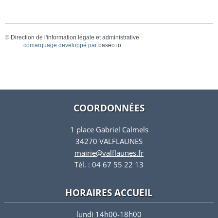
©
Direction de l'information légale et administrative
comarquage developpé par
baseo.io
COORDONNÉES
1 place Gabriel Calmels
34270 VALFLAUNES
mairie@valflaunes.fr
Tél. : 04 67 55 22 13
HORAIRES ACCUEIL
lundi 14h00-18h00