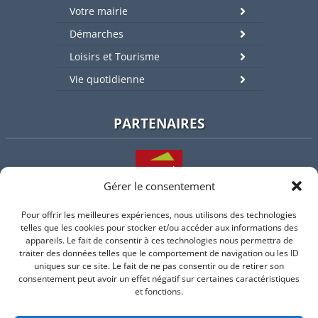
Votre mairie
Démarches
Loisirs et Tourisme
Vie quotidienne
PARTENAIRES
Gérer le consentement
Pour offrir les meilleures expériences, nous utilisons des technologies
L'intercommunalité
telles que les cookies pour stocker et/ou accéder aux informations des
appareils. Le fait de consentir à ces technologies nous permettra de
traiter des données telles que le comportement de navigation ou les ID
uniques sur ce site. Le fait de ne pas consentir ou de retirer son
consentement peut avoir un effet négatif sur certaines caractéristiques
Intramuros
et fonctions.