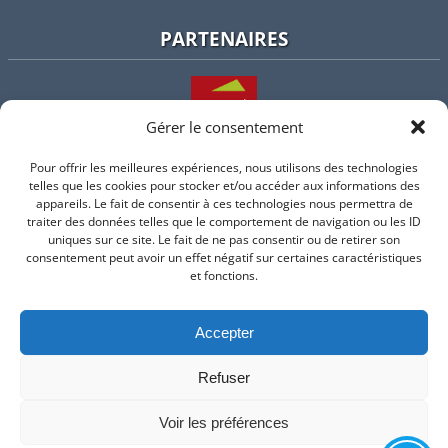
PARTENAIRES
Gérer le consentement
Pour offrir les meilleures expériences, nous utilisons des technologies
L'intercommunalité
telles que les cookies pour stocker et/ou accéder aux informations des
appareils. Le fait de consentir à ces technologies nous permettra de
traiter des données telles que le comportement de navigation ou les ID
uniques sur ce site. Le fait de ne pas consentir ou de retirer son
consentement peut avoir un effet négatif sur certaines caractéristiques
Intramuros
et fonctions.
Accepter
Suivez-nous sur Facebook
Refuser
© 2026 Mairie de Valflaunes - un service proposé par
Comm'un
Site
Voir les préférences
Mentions légales
-
Politique de cookie