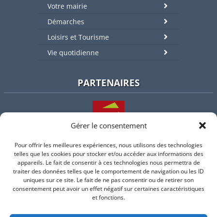
Votre mairie
Démarches
Loisirs et Tourisme
Vie quotidienne
PARTENAIRES
Gérer le consentement
Pour offrir les meilleures expériences, nous utilisons des technologies
L'intercommunalité
telles que les cookies pour stocker et/ou accéder aux informations des
appareils. Le fait de consentir à ces technologies nous permettra de
traiter des données telles que le comportement de navigation ou les ID
uniques sur ce site. Le fait de ne pas consentir ou de retirer son
consentement peut avoir un effet négatif sur certaines caractéristiques
Intramuros
et fonctions.