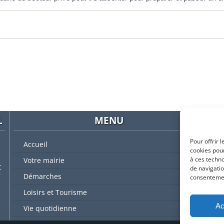
L
MENU
Pour offrir 
Accueil
cookies pour
à ces techn
Votre mairie
t
de navigatio
Démarches
consentement
L'
Loisirs et Tourisme
Ac
Vie quotidienne