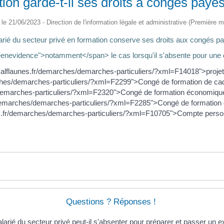
ion garde-t-il ses droits à congés payés
é le 21/06/2023 - Direction de l'information légale et administrative (Première mi
é du secteur privé en formation conserve ses droits aux congés pay
nevidence">notamment</span> le cas lorsqu'il s'absente pour une d
/valflaunes.fr/demarches/demarches-particuliers/?xml=F14018">projet 
rches/demarches-particuliers/?xml=F2299">Congé de formation de ca
/demarches-particuliers/?xml=F2320">Congé de formation économique
r/demarches/demarches-particuliers/?xml=F2285">Congé de formation
nes.fr/demarches/demarches-particuliers/?xml=F10705">Compte perso
Questions ? Réponses !
larié du secteur privé peut-il s'absenter pour préparer et passer un