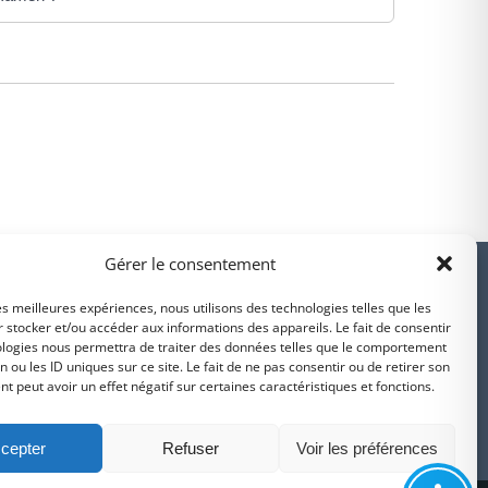
PARTENAIRES
Gérer le consentement
les meilleures expériences, nous utilisons des technologies telles que les
 stocker et/ou accéder aux informations des appareils. Le fait de consentir
ologies nous permettra de traiter des données telles que le comportement
n ou les ID uniques sur ce site. Le fait de ne pas consentir ou de retirer son
Suivez-nous sur
 peut avoir un effet négatif sur certaines caractéristiques et fonctions.
intercommunalité
Intramuros
Facebook
cepter
Refuser
Voir les préférences