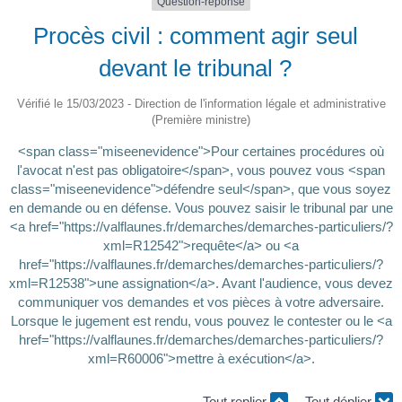
Question-réponse
Procès civil : comment agir seul
devant le tribunal ?
Vérifié le 15/03/2023 - Direction de l'information légale et administrative
(Première ministre)
<span class="miseenevidence">Pour certaines procédures où
l'avocat n'est pas obligatoire</span>, vous pouvez vous <span
class="miseenevidence">défendre seul</span>, que vous soyez
en demande ou en défense. Vous pouvez saisir le tribunal par une
<a href="https://valflaunes.fr/demarches/demarches-particuliers/?
xml=R12542">requête</a> ou <a
href="https://valflaunes.fr/demarches/demarches-particuliers/?
xml=R12538">une assignation</a>. Avant l'audience, vous devez
communiquer vos demandes et vos pièces à votre adversaire.
Lorsque le jugement est rendu, vous pouvez le contester ou le <a
href="https://valflaunes.fr/demarches/demarches-particuliers/?
xml=R60006">mettre à exécution</a>.
Tout replier
Tout déplier