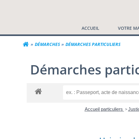
Commune de Valf
Aller
au
contenu
ACCUEIL
VOTRE MA
DÉMARCHES
DÉMARCHES PARTICULIERS
Démarches partic
Accueil particuliers
>
Just