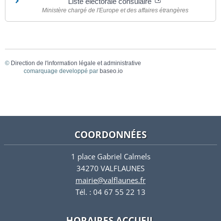
Liste électorale consulaire
Ministère chargé de l'Europe et des affaires étrangères
©
Direction de l'information légale et administrative
comarquage developpé par
baseo.io
COORDONNÉES
1 place Gabriel Calmels
34270 VALFLAUNES
mairie@valflaunes.fr
Tél. : 04 67 55 22 13
HORAIRES ACCUEIL