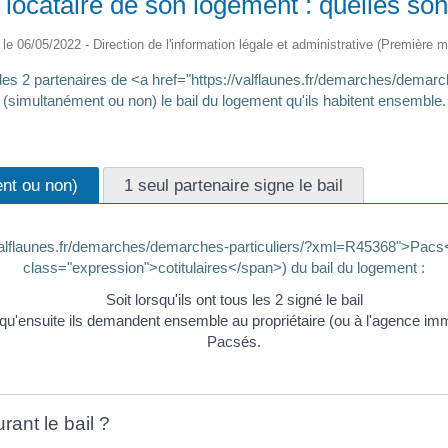
locataire de son logement : quelles sont
é le 06/05/2022 - Direction de l'information légale et administrative (Première mi
e les 2 partenaires de <a href="https://valflaunes.fr/demarches/dem
(simultanément ou non) le bail du logement qu'ils habitent ensemble.
ent ou non)
1 seul partenaire signe le bail
/valflaunes.fr/demarches/demarches-particuliers/?xml=R45368">Pacs</a
class="expression">cotitulaires</span>) du bail du logement :
Soit lorsqu'ils ont tous les 2 signé le bail
 qu'ensuite ils demandent ensemble au propriétaire (ou à l'agence immobi
Pacsés.
rant le bail ?