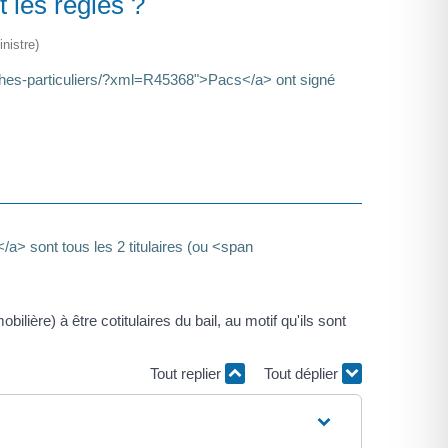
 les règles ?
nistre)
arches-particuliers/?xml=R45368">Pacs</a> ont signé
> sont tous les 2 titulaires (ou <span
lière) à être cotitulaires du bail, au motif qu'ils sont
Tout replier
Tout déplier