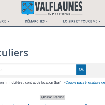
launès
IRIE
DÉMARCHES
LOISIRS ET TOURISME
uliers
on immobilière : contrat de location (bail)
>
Couple pacsé locataire de
Question-réponse