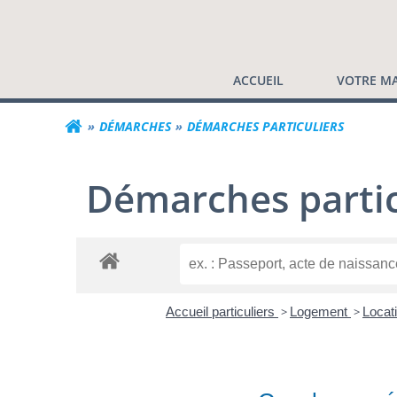
Commune de Valf
Aller
au
contenu
ACCUEIL
VOTRE MA
DÉMARCHES
DÉMARCHES PARTICULIERS
Démarches partic
Accueil particuliers
>
Logement
>
Locati