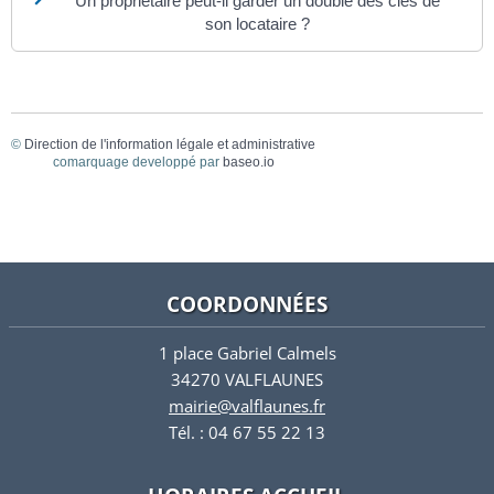
Un propriétaire peut-il garder un double des clés de
son locataire ?
©
Direction de l'information légale et administrative
comarquage developpé par
baseo.io
COORDONNÉES
1 place Gabriel Calmels
34270 VALFLAUNES
mairie@valflaunes.fr
Tél. : 04 67 55 22 13