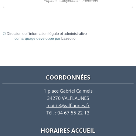
Papiers - Citoyenneté - Élections
©
Direction de l'information légale et administrative
comarquage developpé par
baseo.io
COORDONNÉES
1 place Gabriel Calmels
34270 VALFLAUNES
mairie@valflaunes.fr
Tél. : 04 67 55 22 13
HORAIRES ACCUEIL