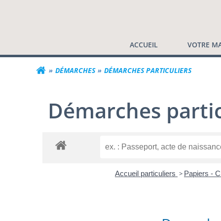
Commune de Valf
Aller
au
contenu
ACCUEIL
VOTRE MA
DÉMARCHES
DÉMARCHES PARTICULIERS
Démarches partic
Accueil particuliers
>
Papiers - C