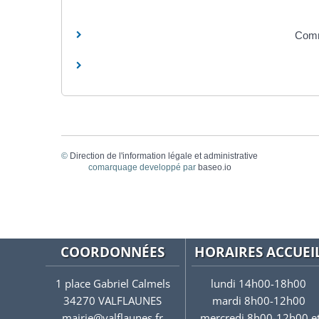
Comme
©
Direction de l'information légale et administrative
comarquage developpé par
baseo.io
COORDONNÉES
HORAIRES ACCUEI
1 place Gabriel Calmels
lundi 14h00-18h00
34270 VALFLAUNES
mardi 8h00-12h00
mairie@valflaunes.fr
mercredi 8h00-12h00 e