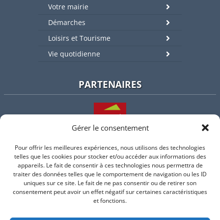
Votre mairie
Démarches
Loisirs et Tourisme
Vie quotidienne
PARTENAIRES
Gérer le consentement
Pour offrir les meilleures expériences, nous utilisons des technologies
L'intercommunalité
telles que les cookies pour stocker et/ou accéder aux informations des
appareils. Le fait de consentir à ces technologies nous permettra de
traiter des données telles que le comportement de navigation ou les ID
uniques sur ce site. Le fait de ne pas consentir ou de retirer son
consentement peut avoir un effet négatif sur certaines caractéristiques
Intramuros
et fonctions.