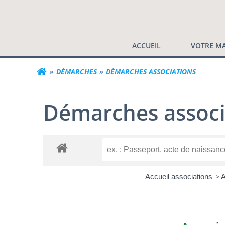
Commune de Valf
Aller
au
contenu
ACCUEIL
VOTRE MA
DÉMARCHES
DÉMARCHES ASSOCIATIONS
Démarches associ
Accueil associations
>
A