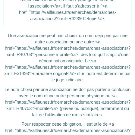
l'association</a>, il faut s'adresser à l'<a
href="https://valflaunes.fr/demarches/demarches-
associations/?xml=R32390">Inpi</a>.
Une association ne peut pas choisir un nom déjà pris par une
autre association ou une autre <a
href="https://valflaunes.fr/demarches/demarches-associations/?
xml=R40703">personne morale</a>, dès lors qu'il s'agit d'une
dénomination originale. Le <a
href="https://valflaunes.fr/demarches/demarches-associations/?
xml=F31493">caractère original</a> d'un nom est déterminé par
le juge judiciaire.
Le nom choisi par une association ne doit pas porter à confusion
avec le nom d'une autre personne physique ou <a
href="https://valflaunes.fr/demarches/demarches-associations/?
xml=R40703">morale</a> (privée ou publique), notamment du
fait de l'utilisation de mots similaires.
Pour respecter cette obligation, il est utile de <a
href="https://valflaunes.fr/demarches/demarches-associations/?