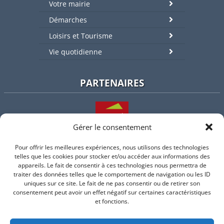
Votre mairie
Démarches
Loisirs et Tourisme
Vie quotidienne
PARTENAIRES
Gérer le consentement
Pour offrir les meilleures expériences, nous utilisons des technologies
L'intercommunalité
telles que les cookies pour stocker et/ou accéder aux informations des
appareils. Le fait de consentir à ces technologies nous permettra de
traiter des données telles que le comportement de navigation ou les ID
uniques sur ce site. Le fait de ne pas consentir ou de retirer son
consentement peut avoir un effet négatif sur certaines caractéristiques
Intramuros
et fonctions.