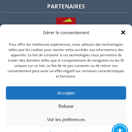
PARTENAIRES
Gérer le consentement
Pour offrir les meilleures expériences, nous utilisons des technologies
L'intercommunalité
telles que les cookies pour stocker et/ou accéder aux informations des
appareils. Le fait de consentir à ces technologies nous permettra de
traiter des données telles que le comportement de navigation ou les ID
uniques sur ce site. Le fait de ne pas consentir ou de retirer son
consentement peut avoir un effet négatif sur certaines caractéristiques
Intramuros
et fonctions.
Accepter
Suivez-nous sur Facebook
Refuser
© 2026 Mairie de Valflaunes - un service proposé par
Comm'un
Site
Voir les préférences
Mentions légales
-
Politique de cookie