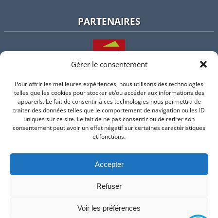
PARTENAIRES
Gérer le consentement
Pour offrir les meilleures expériences, nous utilisons des technologies
L'intercommunalité
telles que les cookies pour stocker et/ou accéder aux informations des
appareils. Le fait de consentir à ces technologies nous permettra de
traiter des données telles que le comportement de navigation ou les ID
uniques sur ce site. Le fait de ne pas consentir ou de retirer son
consentement peut avoir un effet négatif sur certaines caractéristiques
Intramuros
et fonctions.
Accepter
Suivez-nous sur Facebook
Refuser
© 2026 Mairie de Valflaunes - un service proposé par
Comm'un
Site
Voir les préférences
Mentions légales
-
Politique de cookie