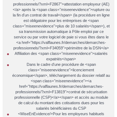
professionnels/?xml=F2867">attestation employeur (AE)
</a> après la <span class="miseenevidence">rupture ou
la fin d'un contrat de travail</span> (la procédure en ligne
est obligatoire pour les entreprises de <span
class="miseenevidence">plus de 10 salariés</span>), et
sa transmission automatique à Pôle emploi par ce
service ou par votre logiciel de paie si vous êtes dans le
<a href="https://valflaunes.fr/demarches/demarches-
professionnels/?xml=F34059">périmètre de la DSN</a>
Affiliation des <span class="miseenevidence">salariés
expatriés</span>
Dans le cadre d'une procédure de <span
class="miseenevidence">licenciement
économique</span>, téléchargement du dossier relatif au
<span class="miseenevidence"><a
href="https://valflaunes.fr/demarches/demarches-
professionnels/?xml=F13819">contrat de sécurisation
professionnelle (CSP)</a></span> et accès au module
de calcul du montant des cotisations dues pour les
salariés bénéficiaires du CSP
<MiseEnEvidence/>Pour les employeurs habituels