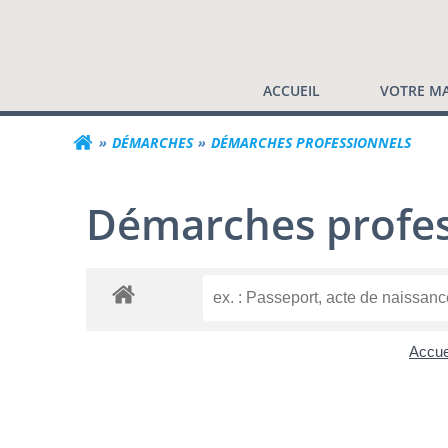
Commune de Valf
Aller
au
contenu
ACCUEIL
VOTRE MA
DÉMARCHES
DÉMARCHES PROFESSIONNELS
Démarches profes
Accue