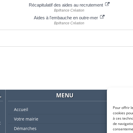
Récapitulatif des aides au recrutement
Bpifrance Création
Aides à l'embauche en outre-mer
Bpifrance Création
L
MENU
Pour offrir 
Accueil
cookies pour
à ces techn
Votre mairie
t
de navigatio
Démarches
consentement