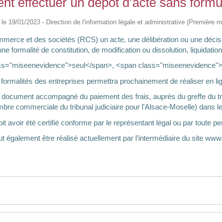
 effectuer un dépôt d’acte sans formul
é le 19/01/2023 - Direction de l'information légale et administrative (Première mi
rce et des sociétés (RCS) un acte, une délibération ou une décision.
formalité de constitution, de modification ou dissolution, liquidatio
lass="miseenevidence">seul</span>, <span class="miseenevidence">sa
formalités des entreprises permettra prochainement de réaliser en li
 document accompagné du paiement des frais, auprès du greffe du tri
re commerciale du tribunal judiciaire pour l'Alsace-Moselle) dans le r
 avoir été certifié conforme par le représentant légal ou par toute pe
 également être réalisé actuellement par l’intermédiaire du site www.i