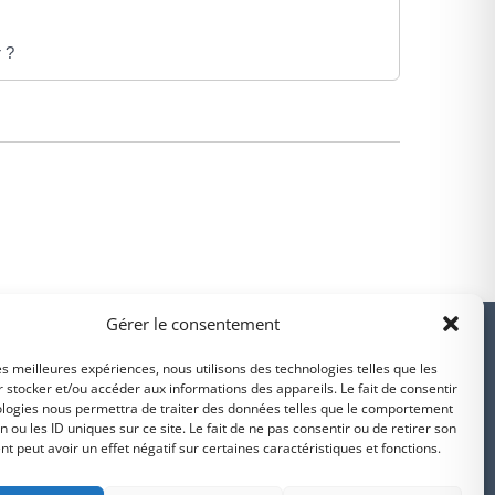
r ?
PARTENAIRES
Gérer le consentement
les meilleures expériences, nous utilisons des technologies telles que les
 stocker et/ou accéder aux informations des appareils. Le fait de consentir
ologies nous permettra de traiter des données telles que le comportement
n ou les ID uniques sur ce site. Le fait de ne pas consentir ou de retirer son
Suivez-nous sur
 peut avoir un effet négatif sur certaines caractéristiques et fonctions.
intercommunalité
Intramuros
Facebook