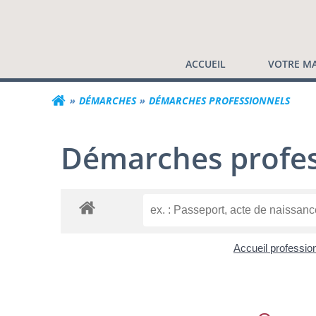
Commune de Valf
Aller
au
contenu
ACCUEIL
VOTRE MA
DÉMARCHES
DÉMARCHES PROFESSIONNELS
Démarches profes
Accueil professio