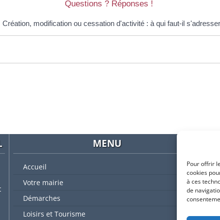
Questions ? Réponses !
Création, modification ou cessation d'activité : à qui faut-il s'adresse
L
MENU
Pour offrir 
Accueil
cookies pour
à ces techn
Votre mairie
t
de navigatio
Démarches
consentement
L'
Loisirs et Tourisme