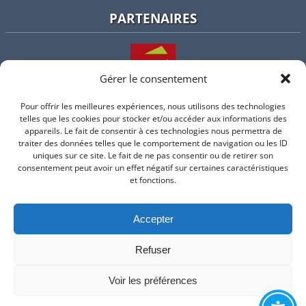
PARTENAIRES
Gérer le consentement
Pour offrir les meilleures expériences, nous utilisons des technologies
L'intercommunalité
telles que les cookies pour stocker et/ou accéder aux informations des
appareils. Le fait de consentir à ces technologies nous permettra de
traiter des données telles que le comportement de navigation ou les ID
uniques sur ce site. Le fait de ne pas consentir ou de retirer son
consentement peut avoir un effet négatif sur certaines caractéristiques
Intramuros
et fonctions.
Accepter
Suivez-nous sur Facebook
Refuser
© 2026 Mairie de Valflaunes - un service proposé par
Comm'un
Site
Voir les préférences
Mentions légales
-
Politique de cookie