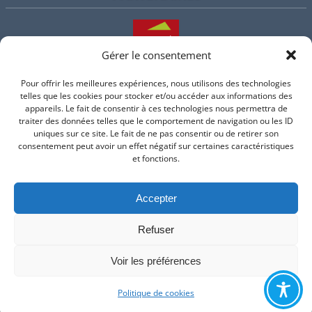
Gérer le consentement
Pour offrir les meilleures expériences, nous utilisons des technologies
L'intercommunalité
telles que les cookies pour stocker et/ou accéder aux informations des
appareils. Le fait de consentir à ces technologies nous permettra de
traiter des données telles que le comportement de navigation ou les ID
uniques sur ce site. Le fait de ne pas consentir ou de retirer son
consentement peut avoir un effet négatif sur certaines caractéristiques
Intramuros
et fonctions.
Accepter
Suivez-nous sur Facebook
Refuser
© 2026 Mairie de Valflaunes - un service proposé par
Comm'un
Site
Voir les préférences
Mentions légales
-
Politique de cookie
Politique de cookies