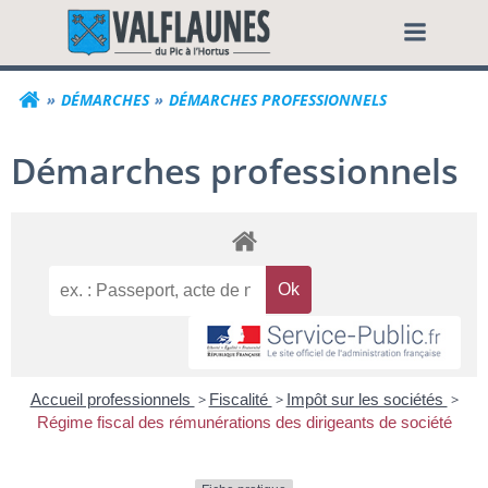
Aller
Commune de Valf
au
contenu
DÉMARCHES
DÉMARCHES PROFESSIONNELS
Démarches professionnels
Accueil professionnels
>
Fiscalité
>
Impôt sur les sociétés
>
Régime fiscal des rémunérations des dirigeants de société