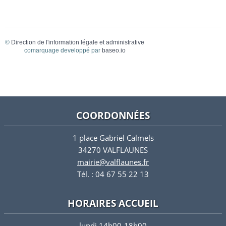
©
Direction de l'information légale et administrative
comarquage developpé par
baseo.io
COORDONNÉES
1 place Gabriel Calmels
34270 VALFLAUNES
mairie@valflaunes.fr
Tél. : 04 67 55 22 13
HORAIRES ACCUEIL
lundi 14h00-18h00