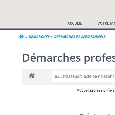
Commune de Valf
Aller
au
contenu
ACCUEIL
VOTRE MA
DÉMARCHES
DÉMARCHES PROFESSIONNELS
Démarches profes
Accueil professionnel