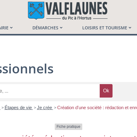
launès
IRIE
DÉMARCHES
LOISIRS ET TOURISME
sionnels
s
>
Étapes de vie
>
Je crée
>
Création d'une société : rédaction et en
Fiche pratique