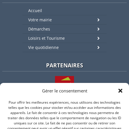
Accueil
Votre mairie
Démarches
Loisirs et Tourisme
Vie quotidienne
PARTENAIRES
Gérer le consentement
Pour offrir les meilleures expériences, nous utilisons des technologies
L'intercommunalité
telles que les cookies pour stocker et/ou accéder aux informations des
appareils. Le fait de consentir à ces technologies nous permettra de
traiter des données telles que le comportement de navigation ou les ID
uniques sur ce site. Le fait de ne pas consentir ou de retirer son
consentement peut avoir un effet négatif sur certaines caractéristiques