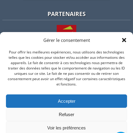
PARTENAIRES
Gérer le consentement
Pour offrir les meilleures expériences, nous utilisons des technologies
L'intercommunalité
telles que les cookies pour stocker et/ou accéder aux informations des
appareils. Le fait de consentir à ces technologies nous permettra de
traiter des données telles que le comportement de navigation ou les ID
uniques sur ce site. Le fait de ne pas consentir ou de retirer son
consentement peut avoir un effet négatif sur certaines caractéristiques
Intramuros
et fonctions.
Accepter
Suivez-nous sur Facebook
Refuser
© 2026 Mairie de Valflaunes - un service proposé par
Comm'un
Site
Voir les préférences