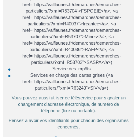
href="https://valflaunes.fr/demarches/demarches-
particuliers/?xml=R53704">FSPOEIE</a>, <a
href="https://valflaunes.fr/demarches/demarches-
particuliers/?xml=R40037">Ircantec</a>, <a
href="https://valflaunes.fr/demarches/demarches-
particuliers/?xml=R53707">Mines</a>, <a
href="https://valflaunes.fr/demarches/demarches-
particuliers/?xml=R40036">RAFP</a>, <a
href="https://valflaunes.fr/demarches/demarches-
particuliers/?xml=R53702">SASPA</a>)
Service des impôts
Services en charge des cartes grises (<a
href="https://valflaunes.fr/demarches/demarches-
particuliers/?xml=R63243">SIV</a>)
Vous pouvez aussi utiliser ce téléservice pour signaler un
changement d'adresse électronique, de numéro de
téléphone (fixe ou portable).
Pensez à avoir vos identifiants pour chacun des organismes
concernés.