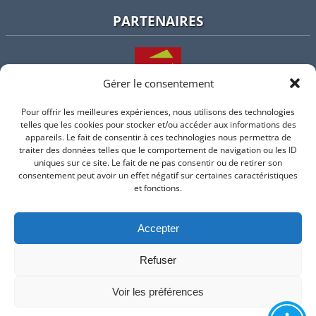
PARTENAIRES
Gérer le consentement
Pour offrir les meilleures expériences, nous utilisons des technologies
L'intercommunalité
telles que les cookies pour stocker et/ou accéder aux informations des
appareils. Le fait de consentir à ces technologies nous permettra de
traiter des données telles que le comportement de navigation ou les ID
uniques sur ce site. Le fait de ne pas consentir ou de retirer son
consentement peut avoir un effet négatif sur certaines caractéristiques
Intramuros
et fonctions.
Accepter
Suivez-nous sur Facebook
Refuser
© 2026 Mairie de Valflaunes - un service proposé par
Comm'un
Site
Voir les préférences
Mentions légales
-
Politique de cookie