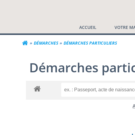
Commune de Valf
Aller
au
contenu
ACCUEIL
VOTRE MA
DÉMARCHES
DÉMARCHES PARTICULIERS
Démarches partic
A