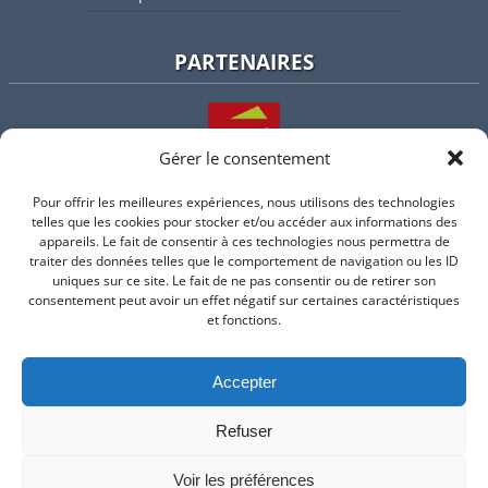
PARTENAIRES
Gérer le consentement
Pour offrir les meilleures expériences, nous utilisons des technologies
L'intercommunalité
telles que les cookies pour stocker et/ou accéder aux informations des
appareils. Le fait de consentir à ces technologies nous permettra de
traiter des données telles que le comportement de navigation ou les ID
uniques sur ce site. Le fait de ne pas consentir ou de retirer son
consentement peut avoir un effet négatif sur certaines caractéristiques
Intramuros
et fonctions.
Accepter
Suivez-nous sur Facebook
Refuser
© 2026 Mairie de Valflaunes - un service proposé par
Comm'un
Site
Voir les préférences