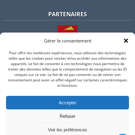
PARTENAIRES
Gérer le consentement
Pour offrir les meilleures expériences, nous utilisons des technologies
L'intercommunalité
telles que les cookies pour stocker et/ou accéder aux informations des
appareils. Le fait de consentir à ces technologies nous permettra de
traiter des données telles que le comportement de navigation ou les ID
uniques sur ce site. Le fait de ne pas consentir ou de retirer son
consentement peut avoir un effet négatif sur certaines caractéristiques
Intramuros
et fonctions.
Accepter
Suivez-nous sur Facebook
Refuser
© 2026 Mairie de Valflaunes - un service proposé par
Comm'un
Site
Voir les préférences