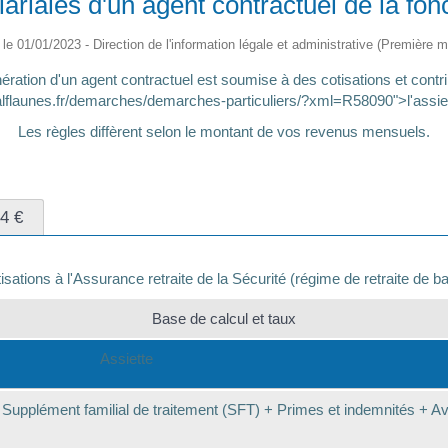
lariales d'un agent contractuel de la fon
é le 01/01/2023 - Direction de l'information légale et administrative (Première mi
ération d'un agent contractuel est soumise à des cotisations et contrib
valflaunes.fr/demarches/demarches-particuliers/?xml=R58090">l'assiet
Les règles diffèrent selon le montant de vos revenus mensuels.
4 €
isations à l'Assurance retraite de la Sécurité (régime de retraite de b
Base de calcul et taux
Assiette
+ Supplément familial de traitement (SFT) + Primes et indemnités + A