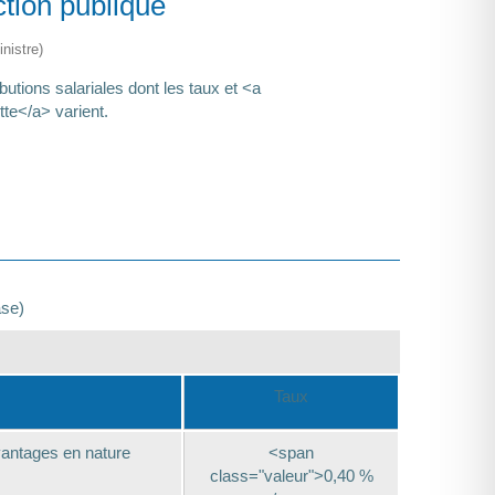
ction publique
nistre)
utions salariales dont les taux et <a
te</a> varient.
ase)
Taux
vantages en nature
<span
class="valeur">0,40 %