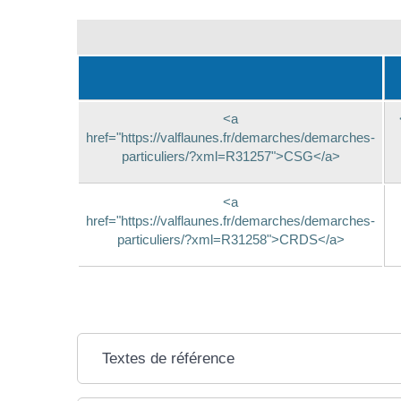
<a
href="https://valflaunes.fr/demarches/demarches-
particuliers/?xml=R31257">CSG</a>
<a
href="https://valflaunes.fr/demarches/demarches-
particuliers/?xml=R31258">CRDS</a>
Textes de référence