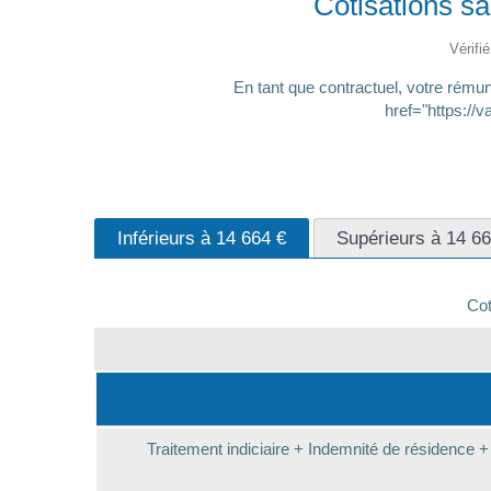
Cotisations sa
Vérifi
En tant que contractuel, votre rémun
href="https://
Inférieurs à 14 664 €
Supérieurs à 14 66
Cot
Traitement indiciaire + Indemnité de résidence 