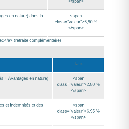
</span>
ages en nature) dans la
<span
class="valeur">6,90 %
</span>
ec</a> (retraite complémentaire)
Taux
és + Avantages en nature)
<span
class="valeur">2,80 %
</span>
es et indemnités et des
<span
class="valeur">6,95 %
</span>