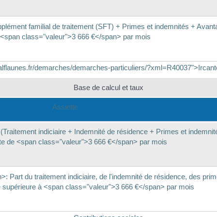
pplément familial de traitement (SFT) + Primes et indemnités + Avant
e <span class="valeur">3 666 €</span> par mois
//valflaunes.fr/demarches/demarches-particuliers/?xml=R40037">Ircant
Base de calcul et taux
Assiette
raitement indiciaire + Indemnité de résidence + Primes et indemnit
ite de <span class="valeur">3 666 €</span> par mois
art du traitement indiciaire, de l'indemnité de résidence, des prim
 supérieure à <span class="valeur">3 666 €</span> par mois