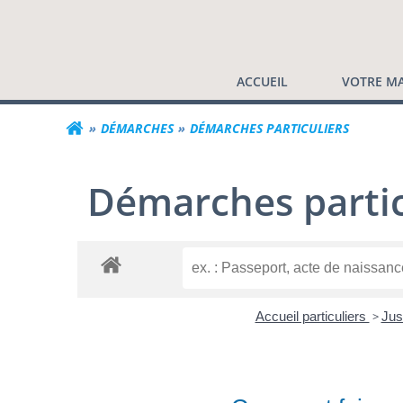
Commune de Valf
Aller
au
contenu
ACCUEIL
VOTRE MA
DÉMARCHES
DÉMARCHES PARTICULIERS
Démarches partic
Accueil particuliers
>
Jus