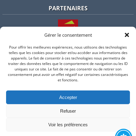
PARTENAIRES
Gérer le consentement
Pour offrir les meilleures expériences, nous utilisons des technologies
L'intercommunalité
telles que les cookies pour stocker et/ou accéder aux informations des
appareils. Le fait de consentir à ces technologies nous permettra de
traiter des données telles que le comportement de navigation ou les ID
uniques sur ce site. Le fait de ne pas consentir ou de retirer son
consentement peut avoir un effet négatif sur certaines caractéristiques
Intramuros
et fonctions.
Accepter
Suivez-nous sur Facebook
Refuser
© 2026 Mairie de Valflaunes - un service proposé par
Comm'un
Site
Voir les préférences
Mentions légales
-
Politique de cookie