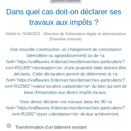
Question-réponse
Dans quel cas doit-on déclarer ses
travaux aux impôts ?
Vérifié le 21/04/2021 - Direction de l'information légale et administrative
(Première ministre)
Une nouvelle construction, un changement de consistance
(démolition ou agrandissement) ou de <a
href="https://valflaunes.fr/demarches/demarches-particuliers/?
xml=R51499">destination</a> d'une propriété bâtie doivent être
déclarés. Cette déclaration permet de déterminer la <a
href="https://valflaunes.fr/demarches/demarches-particuliers/?
xml=R10562">valeur locative cadastrale</a> du bien qui sert de
base d'imposition aux divers impôts locaux.
Vous devez déclarer vos travaux dans les 90 <a
href="https://valflaunes.fr/demarches/demarches-particuliers/?
xml=R1092">jours calendaires</a> de leur achèvement.
Transformation d'un bâtiment existant