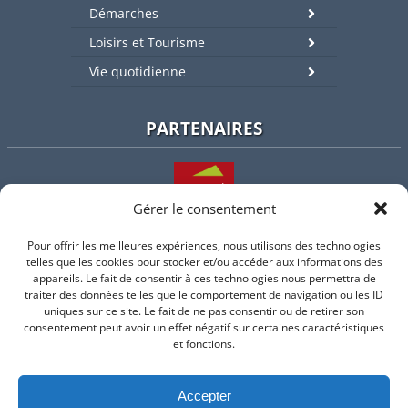
Démarches
Loisirs et Tourisme
Vie quotidienne
PARTENAIRES
Gérer le consentement
Pour offrir les meilleures expériences, nous utilisons des technologies
L'intercommunalité
telles que les cookies pour stocker et/ou accéder aux informations des
appareils. Le fait de consentir à ces technologies nous permettra de
traiter des données telles que le comportement de navigation ou les ID
uniques sur ce site. Le fait de ne pas consentir ou de retirer son
consentement peut avoir un effet négatif sur certaines caractéristiques
Intramuros
et fonctions.
Accepter
Suivez-nous sur Facebook