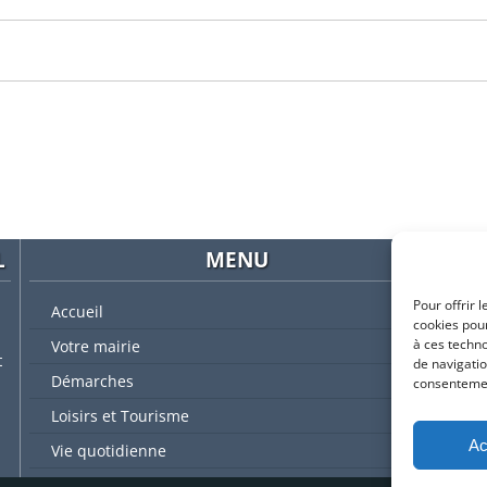
L
MENU
Pour offrir 
Accueil
cookies pour
à ces techn
Votre mairie
t
de navigatio
Démarches
consentement
L'
Loisirs et Tourisme
Ac
Vie quotidienne