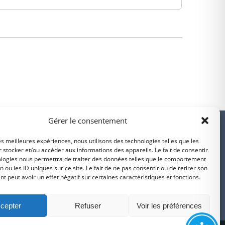
PARTENAIRES
Gérer le consentement
les meilleures expériences, nous utilisons des technologies telles que les
 stocker et/ou accéder aux informations des appareils. Le fait de consentir
ologies nous permettra de traiter des données telles que le comportement
n ou les ID uniques sur ce site. Le fait de ne pas consentir ou de retirer son
Suivez-nous sur
 peut avoir un effet négatif sur certaines caractéristiques et fonctions.
intercommunalité
Intramuros
Facebook
cepter
Refuser
Voir les préférences