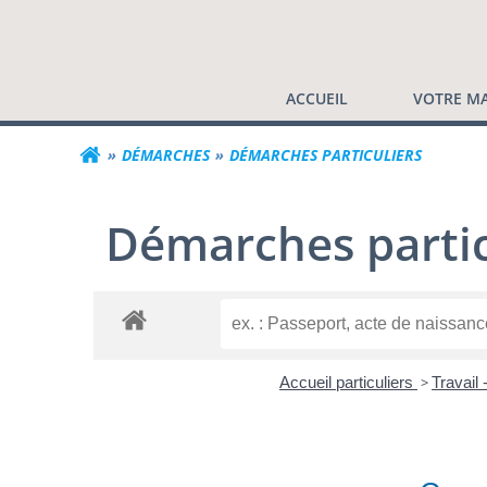
Commune de Valf
Aller
au
contenu
ACCUEIL
VOTRE MA
DÉMARCHES
DÉMARCHES PARTICULIERS
Démarches partic
Accueil particuliers
>
Travail