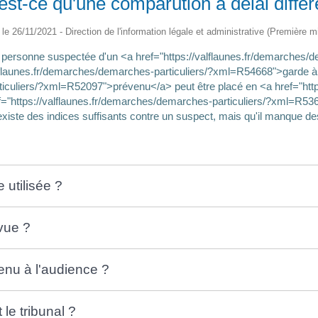
est-ce qu'une comparution à délai différ
é le 26/11/2021 - Direction de l'information légale et administrative (Première mi
une personne suspectée d'un <a href="https://valflaunes.fr/demarches
alflaunes.fr/demarches/demarches-particuliers/?xml=R54668">garde à 
ticuliers/?xml=R52097">prévenu</a> peut être placé en <a href="http
https://valflaunes.fr/demarches/demarches-particuliers/?xml=R53632"
l existe des indices suffisants contre un suspect, mais qu'il manque d
 utilisée ?
 vue ?
enu à l'audience ?
le tribunal ?