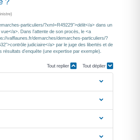
é ?
nistre)
/demarches-particuliers/?xml=R49229">délit</a> dans un
vue</a>. Dans l'attente de son procès, le <a
s://valflaunes.fr/demarches/demarches-particuliers/?
>contrôle judiciaire</a> par le juge des libertés et de
es résultats d'enquête (une expertise par exemple).
Tout replier
Tout déplier