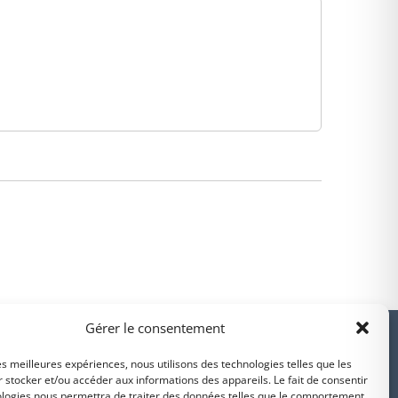
PARTENAIRES
Gérer le consentement
les meilleures expériences, nous utilisons des technologies telles que les
 stocker et/ou accéder aux informations des appareils. Le fait de consentir
ologies nous permettra de traiter des données telles que le comportement