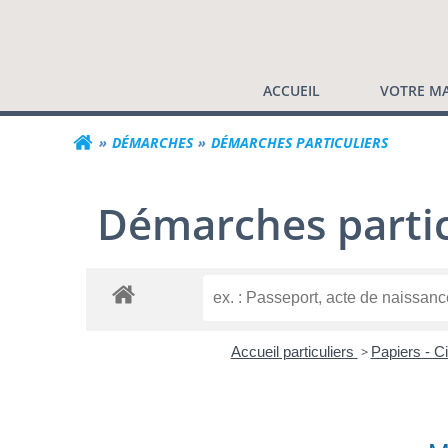
Commune de Valf
Aller
au
contenu
ACCUEIL
VOTRE MA
DÉMARCHES
DÉMARCHES PARTICULIERS
Démarches partic
Accueil particuliers
>
Papiers - C