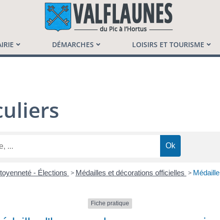
launès
IRIE
DÉMARCHES
LOISIRS ET TOURISME
uliers
itoyenneté - Élections
>
Médailles et décorations officielles
>
Médaill
Fiche pratique