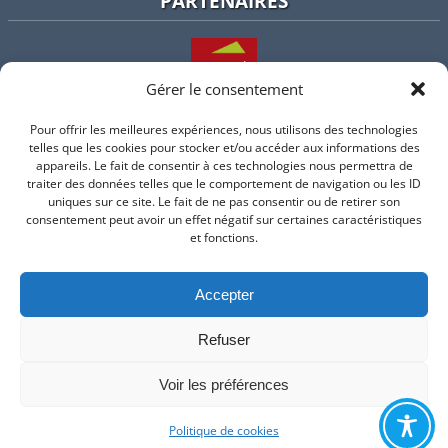
PARTENAIRES
Gérer le consentement
Pour offrir les meilleures expériences, nous utilisons des technologies
L'intercommunalité
telles que les cookies pour stocker et/ou accéder aux informations des
appareils. Le fait de consentir à ces technologies nous permettra de
traiter des données telles que le comportement de navigation ou les ID
uniques sur ce site. Le fait de ne pas consentir ou de retirer son
consentement peut avoir un effet négatif sur certaines caractéristiques
Intramuros
et fonctions.
Accepter
Suivez-nous sur Facebook
Refuser
© 2026 Mairie de Valflaunes - un service proposé par
Comm'un
Site
Voir les préférences
Mentions légales
-
Politique de cookie
Politique de cookies