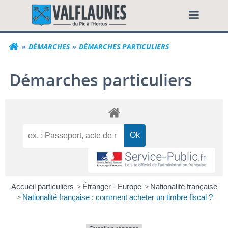
Aller
Commune de Valf
au
contenu
DÉMARCHES
DÉMARCHES PARTICULIERS
Démarches particuliers
Accueil particuliers
>
Étranger - Europe
>
Nationalité française
>
Nationalité française : comment acheter un timbre fiscal ?