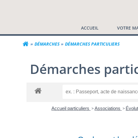
Commune de Valf
Aller
au
contenu
ACCUEIL
VOTRE MA
DÉMARCHES
DÉMARCHES PARTICULIERS
Démarches partic
Accueil particuliers
>
Associations
>
Évolut