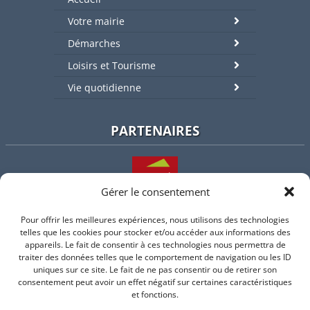
Votre mairie
Démarches
Loisirs et Tourisme
Vie quotidienne
PARTENAIRES
Gérer le consentement
Pour offrir les meilleures expériences, nous utilisons des technologies
L'intercommunalité
telles que les cookies pour stocker et/ou accéder aux informations des
appareils. Le fait de consentir à ces technologies nous permettra de
traiter des données telles que le comportement de navigation ou les ID
uniques sur ce site. Le fait de ne pas consentir ou de retirer son
consentement peut avoir un effet négatif sur certaines caractéristiques
Intramuros
et fonctions.