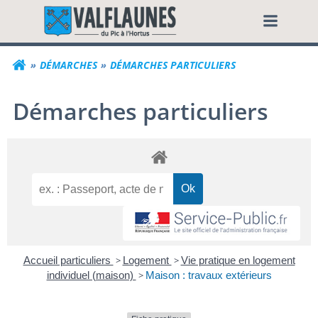
Aller
Commune de Valf
au
contenu
DÉMARCHES
DÉMARCHES PARTICULIERS
Démarches particuliers
Accueil particuliers
>
Logement
>
Vie pratique en logement
individuel (maison)
>
Maison : travaux extérieurs