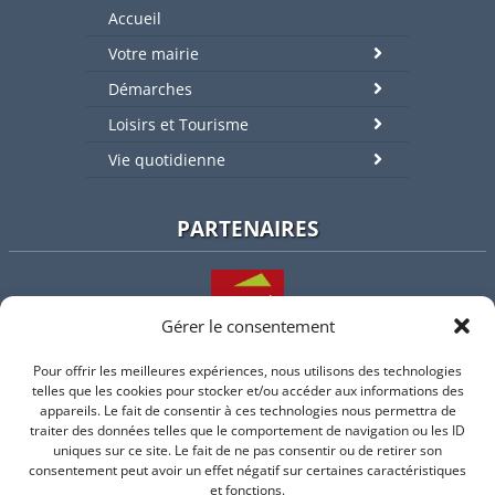
Accueil
Votre mairie
Démarches
Loisirs et Tourisme
Vie quotidienne
PARTENAIRES
Gérer le consentement
Pour offrir les meilleures expériences, nous utilisons des technologies
L'intercommunalité
telles que les cookies pour stocker et/ou accéder aux informations des
appareils. Le fait de consentir à ces technologies nous permettra de
traiter des données telles que le comportement de navigation ou les ID
uniques sur ce site. Le fait de ne pas consentir ou de retirer son
consentement peut avoir un effet négatif sur certaines caractéristiques
Intramuros
et fonctions.